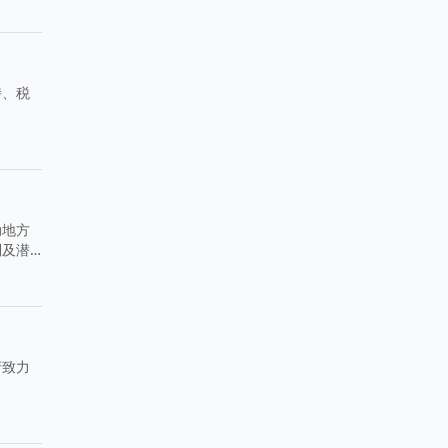
持、税
动地方
制及潜
府致力