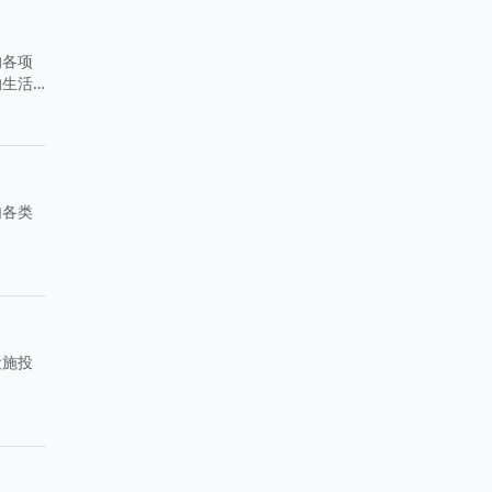
的各项
的生活
内各类
设施投