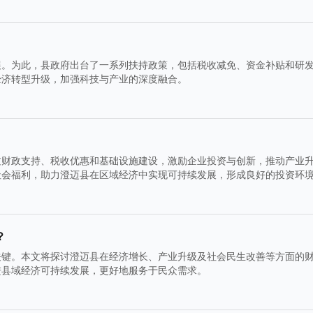
展。为此，县政府出台了一系列扶持政策，包括税收减免、资金补贴和研
经济转型升级，加强科技与产业的深度融合。
过财政支持、税收优惠和基础设施建设，激励企业投资与创新，推动产业
社会福利，助力澄迈县在区域经济中实现可持续发展，形成良好的投资环
？
关键。本文将探讨澄迈县在经济增长、产业升级及社会民生改善等方面的
进县域经济可持续发展，更好地服务于民众需求。